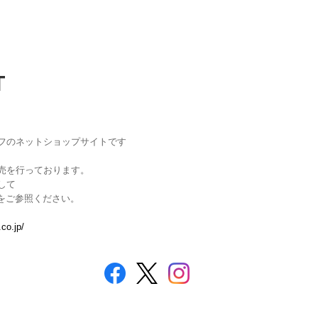
T
フのネットショップサイトです
売を行っております。
して
Lをご参照ください。
.co.jp/